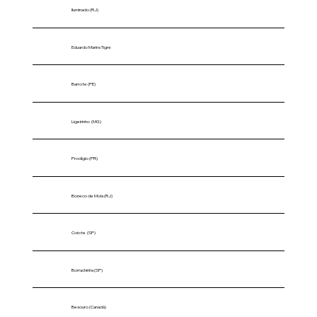
Iluminado (RJ)
Eduardo Marins Tigre
Barrote (PE)
Ligeirinho (MG)
Prodígio (PR)
Boneco de Mola (RJ)
Coiote (SP)
Borrachinha (SP)
Besouro (Canadá)