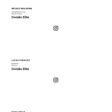
MICHELE BAILARINA
TRICAMPEÃ PESO-LEVE
Absoluto Feminino
Divisão Elite
LUCAS FURACÃO
BICAMPEÃO
Peso-leve
Divisão Elite