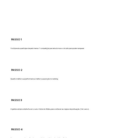
PASSO 1
Você precisa participar de pelo menos 1 competição parceira do nosso circuito para poder ranquear.
PASSO 2
Quanto melhor sua performance, melhor sua posição no ranking.
PASSO 3
A gente sempre orienta fazer o curso Visão do Atleta, para conhecer as regras de pontuação. (Ver curso).
PASSO 4