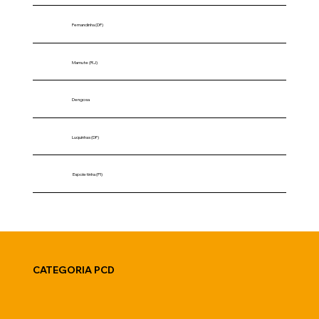
Fernandinha (DF)
Mamute (RJ)
Dengosa
Luquinhas (DF)
Espoletinha (PI)
CATEGORIA PCD