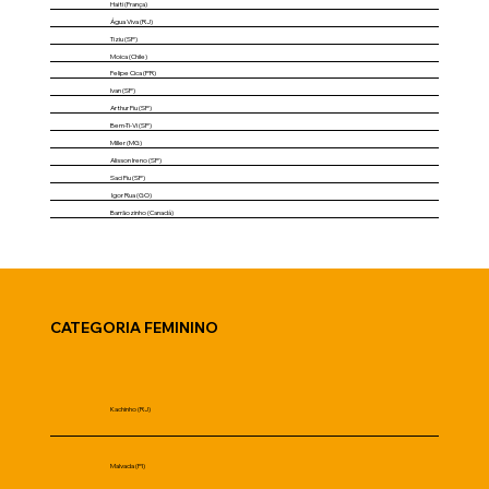
Haiti (França)
Água Viva (RJ)
Tiziu (SP)
Moica (Chile)
Felipe Cica (PR)
Ivan (SP)
Arthur Fiu (SP)
Bem-Ti-Vi (SP)
Miller (MG)
Alisson Ireno (SP)
Saci Fiu (SP)
Igor Rua (GO)
Barrãozinho (Canadá)
CATEGORIA FEMININO
Kachinho (RJ)
Malvada (PI)