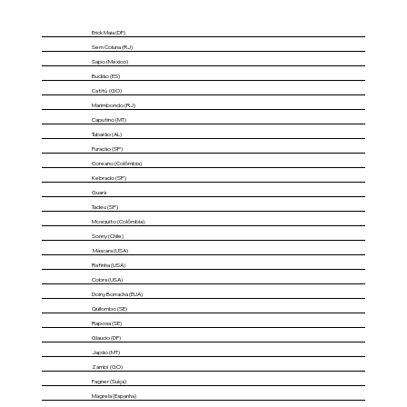
Erick Maia (DF)
Sem Coluna (RJ)
Sapo (México)
Budião (ES)
Catitú (GO)
Marimbondo (RJ)
Caputino (MT)
Tubarão (AL)
Furacão (SP)
Coreano (Colômbia)
Kebrado (SP)
Guará
Tadeu (SP)
Mosquito (Colômbia).
Sonny (Chile)
Máscara (USA)
Rafinha (USA)
Cobra (USA)
Doiny Borracha (EUA)
Quilombo (SE)
Raposa (SE)
Glaucio (DF)
Japão (MT)
Zambi (GO)
Fagner (Suíça)
Magrela (Espanha)