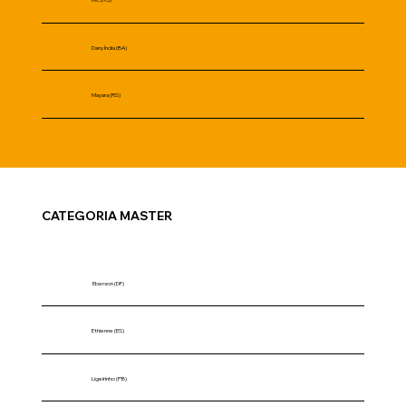
MC (RJ)
Dany Índia (BA)
Mayara (RS)
CATEGORIA MASTER
Eberson (DF)
Ethienne (ES)
Ligeirinho (PB)