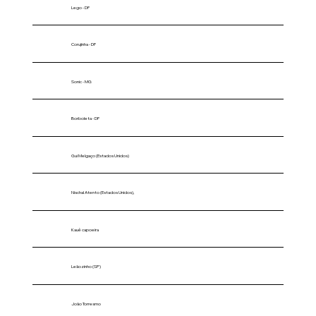
Lego - DF
Corujinha - DF
Sonic - MG
Borboleta - DF
Gui Melgaço (Estados Unidos)
Nischal Atento (Estados Unidos),
Kauê capoeira
Leãozinho (SP)
João Torresmo