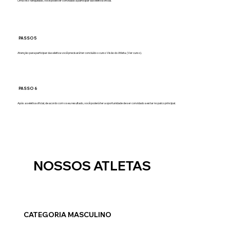
Uma vez ranqueado, você pode ser convidado a participar da seletiva oficial.
PASSO 5
Atenção: para participar da seletiva você precisará ter concluído o curso Visão do Atleta. (Ver curso).
PASSO 6
Após a seletiva oficial, de acordo com o seu resultado, você poderá ter a oportunidade de ser convidado a estar no palco principal.
NOSSOS ATLETAS
CATEGORIA MASCULINO