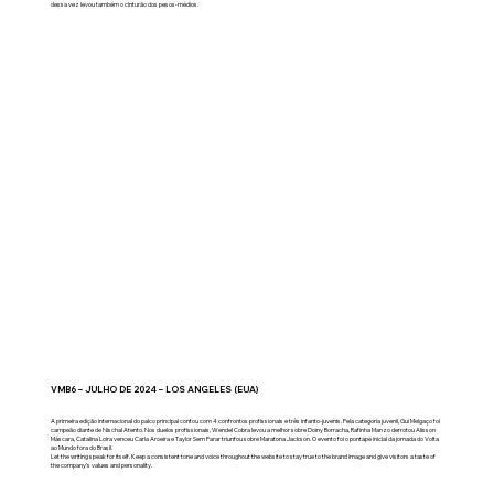
dessa vez levou também o cinturão dos pesos-médios.
VMB6 – JULHO DE 2024 – LOS ANGELES (EUA)
A primeira edição internacional do palco principal contou com 4 confrontos profissionais e três infanto-juvenis. Pela categoria juvenil, Gui Melgaço foi
campeão diante de Nischal Atento. Nos duelos profissionais, Wendel Cobra levou a melhor sobre Doiny Borracha, Rafinha Manzo derrotou Alisson
Máscara, Catalina Loira venceu Carla Aroeira e Taylor Sem Parar triunfou sobre Maratona Jackson. O evento foi o pontapé inicial da jornada do Volta
ao Mundo fora do Brasil.
Let the writing speak for itself. Keep a consistent tone and voice throughout the website to stay true to the brand image and give visitors a taste of
the company’s values and personality.