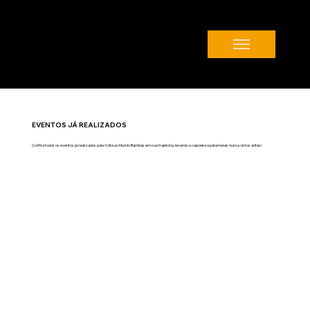
EVENTOS JÁ REALIZADOS
Confira todos os eventos já realizados pela Volta ao Mundo Bambas em sua trajetória, levando a capoeira a patamares nunca vistos antes!