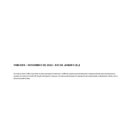
VMB KIDS – NOVEMBRO DE 2022 – RIO DE JANEIRO (RJ)
No mesmo dia do VMB2, logo antes do palco principal, foi realizado o VMB Kids, edição especial dedicada à categoria infantil, que seria lançada na
ocasião. No mesmo formato GP do palco principal, 8 crianças com destacada atuação na capoeira foram selecionadas e disputaram o título, com a
vitória do paulista Tigre.