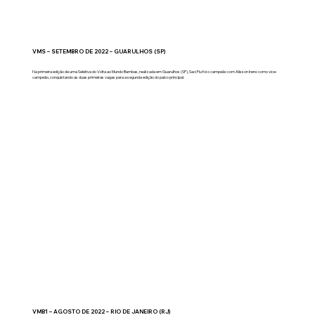
VMS – SETEMBRO DE 2022 – GUARULHOS (SP)
Na primeira edição de uma Seletiva do Volta ao Mundo Bambas, realizada em Guarulhos (SP), Saci Fiu foi o campeão com Alisson Ireno como vice-
campeão, conquistando as duas primeiras vagas para a segunda edição do palco principal.
VMB1 – AGOSTO DE 2022 – RIO DE JANEIRO (RJ)