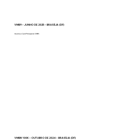
VMB9 – JUNHO DE 2025 – BRASÍLIA (DF)
Assista o Card Principal do VMB9.
VMB8 100K – OUTUBRO DE 2024 – BRASÍLIA (DF)