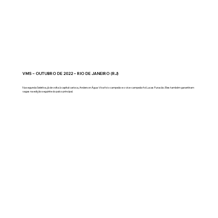
VMS – OUTUBRO DE 2022 – RIO DE JANEIRO (RJ)
Na segunda Seletiva, já de volta à capital carioca, Anderson Água-Viva foi o campeão e o vice-campeão foi Lucas Furacão. Eles também garantiram
vagas na edição seguinte do palco principal.