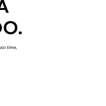
A
O.
sso time,