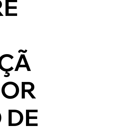
RE
ÇÃ
IOR
 DE