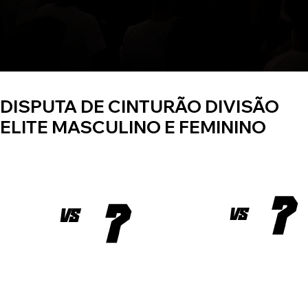
DISPUTA DE CINTURÃO DIVISÃO
ELITE MASCULINO E FEMININO
?
?
?
?
VS
VS
VS
VS