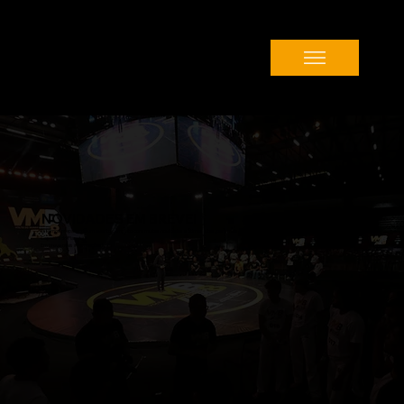
NOVIDADES EM BREVE!
Estamos preparando um evento completo com muitas novidades e ótimas lutas, para mais uma edição inesquecível da Maior Competição de
Capoeira do Planeta.
Em breve mais informações!