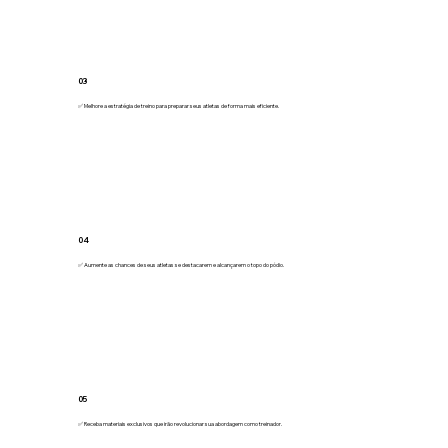
03
✅ Melhore a estratégia de treino para preparar seus atletas de forma mais eficiente.
04
✅ Aumente as chances de seus atletas se destacarem e alcançarem o topo do pódio.
05
✅ Receba materiais exclusivos que irão revolucionar sua abordagem como treinador.