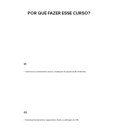
POR QUE FAZER ESSE CURSO?
01
✅ Aprimore seu conhecimento sobre as competições de capoeira de alto rendimento.
02
✅ Entenda profundamente os regulamentos oficiais e a arbitragem do VMB.