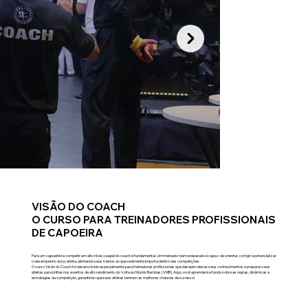
VISÃO DO COACH
O CURSO PARA TREINADORES PROFISSIONAIS
DE CAPOEIRA
Para um capoeirista competir em alto nível, o papel do coach é fundamental. Um treinador bem preparado é capaz de orientar, corrigir e potencializar
o desempenho do(a) atleta, alinhando seus treinos ao que realmente importa dentro das competições.
O curso Visão do Coach foi desenvolvido especialmente para treinadores profissionais que desejam elevar seus conhecimentos e preparar seus
atletas para brilhar nos eventos de alto rendimento do Volta ao Mundo Bambas (VMB). Aqui, você aprenderá a fundo sobre as regras, dinâmicas e
estratégias da competição, garantindo que seus atletas tenham as melhores chances de sucesso!