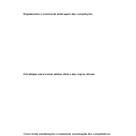
Regulamento e sistema de arbitragem das competições
Estratégias para treinar atletas dentro das regras oficiais
Como evitar penalizações e maximizar a pontuação dos competidores