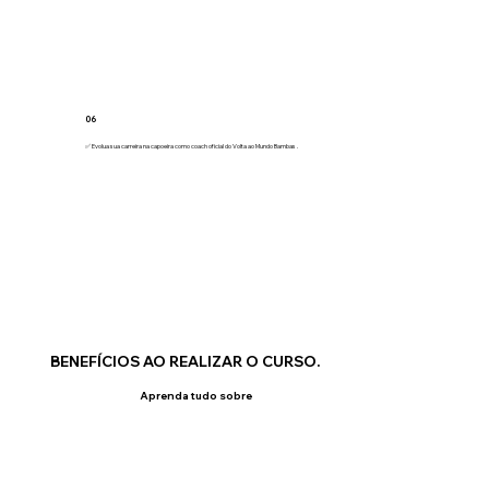
06
✅ Evolua sua carreira na capoeira como coach oficial do Volta ao Mundo Bambas .
BENEFÍCIOS AO REALIZAR O CURSO.
Aprenda tudo sobre